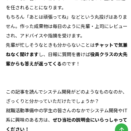
を任されることになります。
もちろん「あとは頑張ってね」などという丸投げはありま
せん。作った成果物は毎日のように先輩・上司にレビュー
され、アドバイスや指摘を受けます。
先輩が忙しそうなときも分からないことは
チャットで気兼
ねなく聞けます
し、日報に質問を書けば
役員クラスの大先
輩からも答えが返ってくる
のです！
この記事を読んでシステム開発がどのようなものなのか、
ざっくりと分かっていただけたでしょうか？
就職活動準備中の学生の皆さんのなかでシステム開発やIT
系に興味のある方は、
ぜひ当社の説明会にいらっしゃって
ください！
arrow_upward