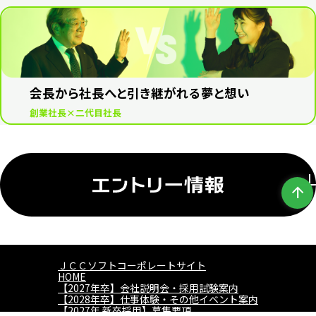
会長から社長へと引き継がれる夢と想い
創業社長×二代目社長
arrow_upward
ＪＣＣソフトコーポレートサイト
HOME
【2027年卒】会社説明会・採用試験案内
【2028年卒】仕事体験・その他イベント案内
【2027年 新卒採用】募集要項