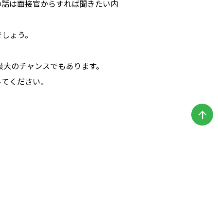
の話は面接官からすれば聞きたい内
でしょう。
最大のチャンスでもあります。
みてください。
arrow_upward
試験案内
】募集要項
新着情報