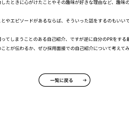
力したときに心がけたことやその趣味が好きな理由など、趣味
ことやエピソードがあるならば、そういった話をするのもいい
困ってしまうことのある自己紹介、ですが逆に自分のPRをする
のことが伝わるか、ぜひ採用面接での自己紹介について考えて
一覧に戻る
ソフトコーポレートサイト
HOME
【2027年卒】会社説明会・採用
事体験・その他イベント案内
【2027年 新卒採用】募集要項
【中途採用