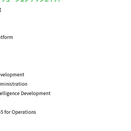
g
atform
evelopment
ministration
telligence Development
5 for Operations