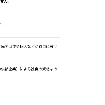
ません
。
た。
て民間団体や個人などが独自に設け
の供給企業）による独自の資格なの