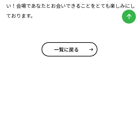
い！会場であなたとお会いできることをとても楽しみにし
ております。
arrow_upward
一覧に戻る
ＪＣＣソフトコーポレートサイト
HOME
【2027年卒】会社説明会・採用試験案内
【2028年卒】仕事体験・その他イベント案内
【2027年 新卒採用】募集要項
【中途採用】募集要項
新着情報
お問い合わせ