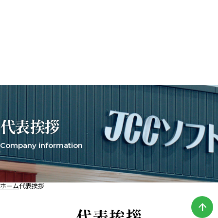
代表挨拶
Company information
ホーム
代表挨拶
arrow_upward
代表挨拶