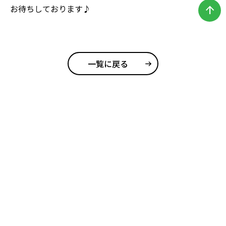
お待ちしております♪
arrow_upward
一覧に戻る
ＪＣＣソフトコーポレートサイト
HOME
【2027年卒】会社説明会・採用試験案内
【2028年卒】仕事体験・その他イベント案内
【2027年 新卒採用】募集要項
【中途採用】募集要項
新着情報
お問い合わせ
Copyright © JCC Soft Inc All rights reserved.